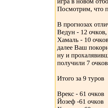
игра в новом отб
Посмотрим, что п
В прогнозах отли
Ведун - 12 очков,
Хамаль - 10 очков
далее Ваш покорн
ну и прохалявивш
получили 7 очков.
Итого за 9 туров
Врекс - 61 очков
Йозеф -61 очков