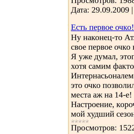
Просмотров:
198
Дата:
29.09.2009
Есть первое очко!
Ну наконец-то А
свое первое очко
Я уже думал, этог
хотя самим факт
Интернасьоналем 
это очко позволи
места аж на 14-е!
Настроение, коро
мой худший сезо
Просмотров:
152