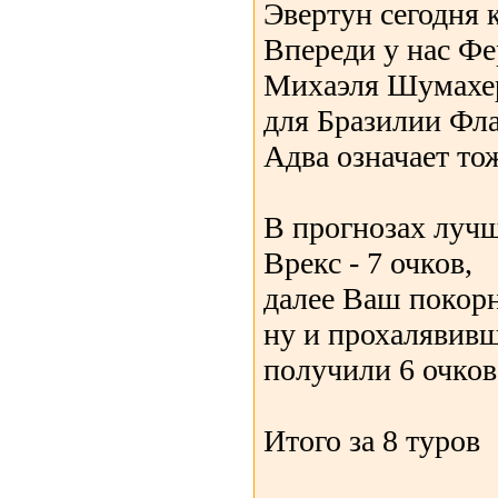
Эвертун сегодня к
Впереди у нас Ф
Михаэля Шумахера
для Бразилии Фл
Адва означает то
В прогнозах луч
Врекс - 7 очков,
далее Ваш покорн
ну и прохалявив
получили 6 очков.
Итого за 8 туров