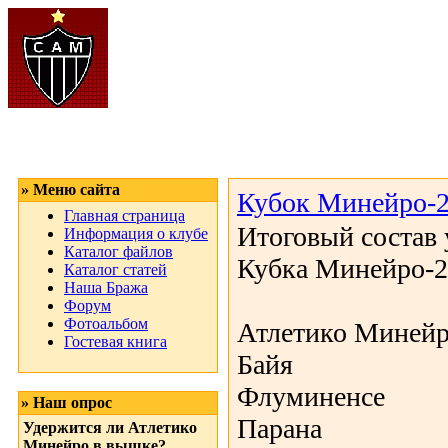
сайт Атлетико Ми
» Меню сайта
Кубок Минейро-
Главная страница
Итоговый состав 
Информация о клубе
Каталог файлов
Кубка Минейро-2
Каталог статей
Наша Бража
Форум
Фотоальбом
Атлетико Миней
Гостевая книга
Байя
Флуминенсе
» Наш опрос
Парана
Удержится ли Атлетико
Минейро в вышке?