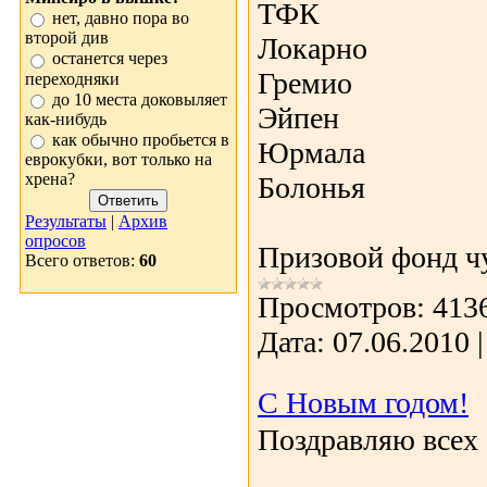
ТФК
нет, давно пора во
второй див
Локарно
останется через
Гремио
переходняки
до 10 места доковыляет
Эйпен
как-нибудь
как обычно пробьется в
Юрмала
еврокубки, вот только на
хрена?
Болонья
Результаты
|
Архив
опросов
Призовой фонд ч
Всего ответов:
60
Просмотров:
413
Дата:
07.06.2010
С Новым годом!
Поздравляю всех